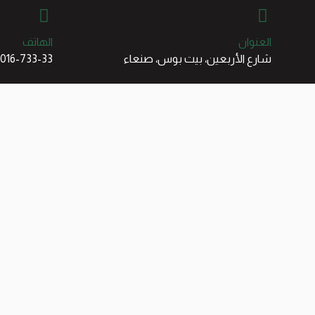
العنوان
الهاتف
شارع الأربعين، بيت بوس، صنعاء
016-733-33