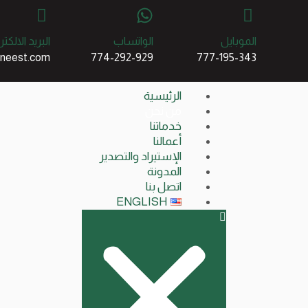
الموبايل
الواتساب
البريد الالكتر
ineest.com
774-292-929
777-195-343
الرئيسية
من نحن
خدماتنا
أعمالنا
الإستيراد والتصدير
المدونة
اتصل بنا
ENGLISH