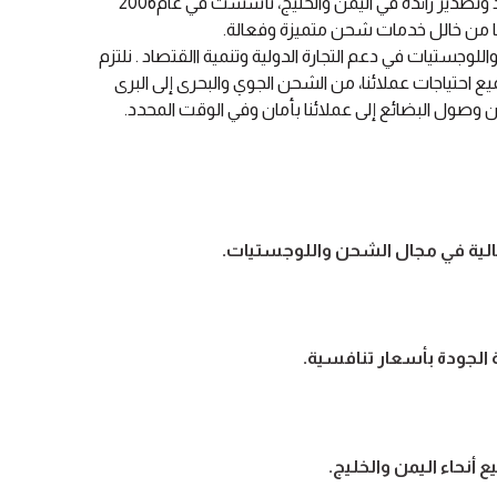
جرين لاين هي شركة شحن واستيراد وتصدير رائدة في اليمن والخليج، تأسست في عام2006
ا من خالل خدمات شحن متميزة وفعالة.
وجستيات في دعم التجارة الدولية وتنمية االقتصاد . نلتزم
احتياجات عملائنا، من الشحن الجوي والبحرى إلى البرى
وصول البضائع إلى عملائنا بأمان وفي الوقت المحدد.
عالية في مجال الشحن واللوجستيات.
الجودة بأسعار تنافسية.
أنحاء اليمن والخليج.